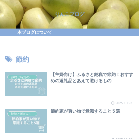
りんこブログ
本ブログについて
節約
【主婦向け】ふるさと納税で節約！おすす
節約と時短の方法
めの返礼品とあえて避けるもの
2025.10.23
節約家が買い物で意識すること５選
時短と節約の考え方